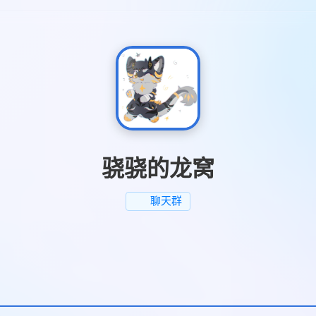
骁骁的龙窝
聊天群