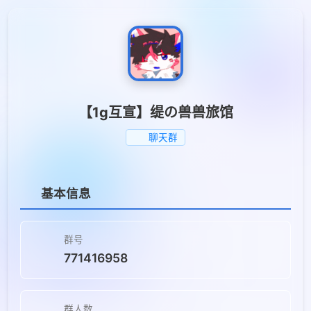
【1g互宣】缇の兽兽旅馆
聊天群
基本信息
群号
771416958
群人数