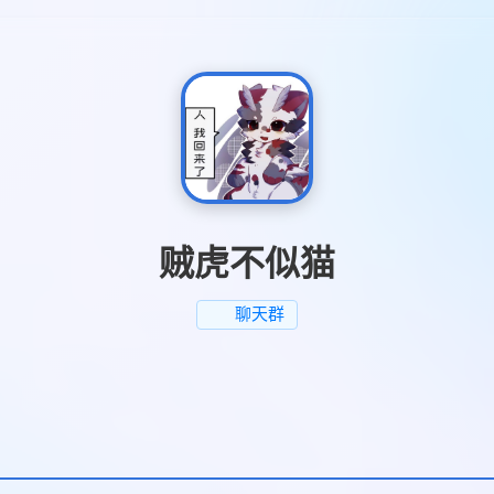
贼虎不似猫
聊天群